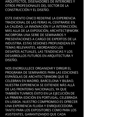
ARQUITECTOS, DISEÑADORES DE INTERIORES Y
OTROS PROFESIONALES DEL SECTOR DE LA
CONSTRUCCIÓN Y EL DISEÑO.
ESTE EVENTO ÚNICO REDEFINE LA EXPERIENCIA
TRADICIONAL DE LAS FERIAS AL CENTRARSE EN
LA CALIDAD, LA INNOVACIÓN Y LA INTERACCIÓN.
MÁS ALLÁ DE LA EXPOSICIÓN, ARCHITECT@WORK
INCORPORA UNA SERIE DE SEMINARIOS Y
PRESENTACIONES A CARGO DE EXPERTOS DE LA
INDUSTRIA. ESTAS SESIONES PROFUNDIZAN EN
TEMAS RELEVANTES, ABORDANDO LOS
DESAFÍOS ACTUALES, LAS TENDENCIAS Y LOS
DESARROLLOS FUTUROS EN ARQUITECTURA Y
DISEÑO.
NOS ENORGULLECE ORGANIZAR Y DIRIGIR EL
PROGRAMA DE SEMINARIOS PARA LAS EDICIONES
ESPAÑOLAS DE ARCHITECT@WORK QUE SE
CELEBRAN EN MADRID, BARCELONA Y BILBAO.
NUESTRA EXPERIENCIA SE EXTIENDE MÁS ALLÁ
DE LAS FRONTERAS NACIONALES, YA QUE
TAMBIÉN TUVIMOS ÉXITO EN LA EJECUCIÓN DE
LA PRIMERA EDICIÓN EN PORTUGAL, CELEBRADA
EN LISBOA. NUESTRO COMPROMISO ES OFRECER
UNA EXPERIENCIA FLUIDA Y ENRIQUECEDORA
TANTO PARA LOS EXPOSITORES COMO PARA LOS
ASISTENTES, GARANTIZANDO QUE CADA