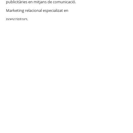
publicitàries en mitjans de comunicació.
Marketing relacional especializat en
prescriptors.
Presentació de producte.
Accions d'imatge.
ENG
ESP
CAT
FELICES · Agency | Agencia de comunicación |
Barcelona
Beyond the tangible: much more than a
communication agency.
We partner with you to create the perfect
Storytelling and enhance the Brand Image
perception in order to maximize Brand Identity
and ensure the success of all communication
efforts.
©2023 by FELICES · Agency - All rights reserved.
Política de privacidad