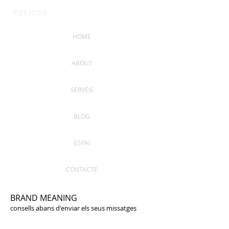
HOME
ABOUT
SERVEIS
BLOG
ESPAI
CONTACTE
BRAND MEANING
consells abans d'enviar els seus missatges